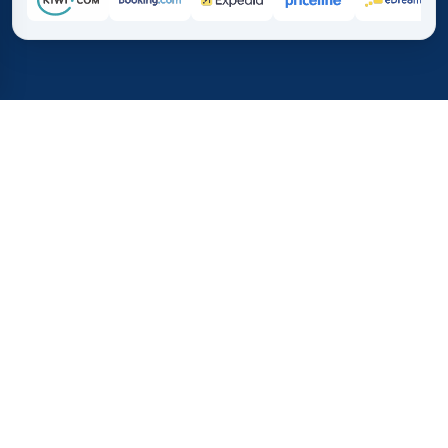
Inicio
/
Destinos
/
África
/
Argelia
37%
21M+
💰
🔍
ahorra en promedio con
búsquedas este 
TICKETS.COM.ES
Confianza mundial
vs. comprar directamente
¿Cuánto Cuestan los Vuelos a
Argelia?
Revisa los precios más bajos para vuelos a Argelia. Estos
datos te ayudarán a planificar tu viaje y a encontrar las