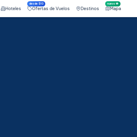
desde $10
nuevo 🤟
Hoteles
Ofertas de Vuelos
Destinos
Mapa