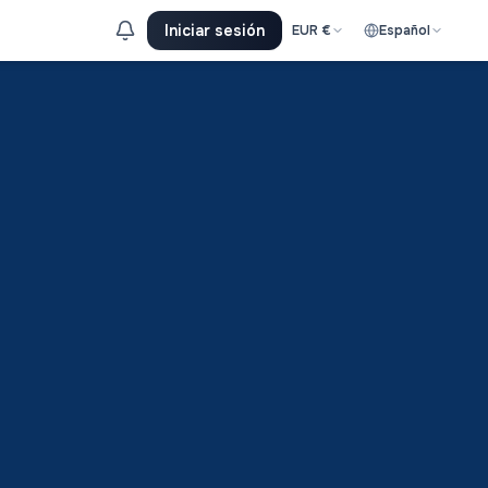
Iniciar sesión
EUR
€
Español