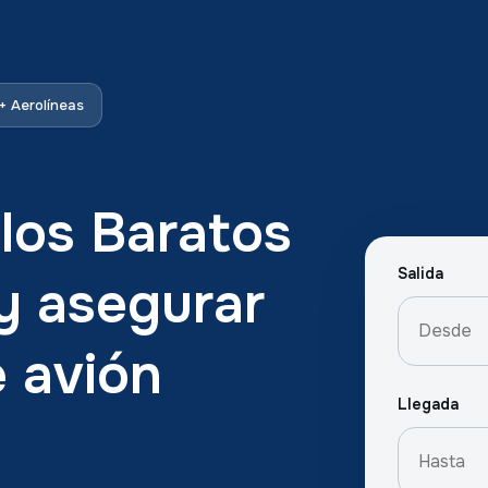
 Aerolíneas
los Baratos
Salida
y asegurar
e avión
Llegada