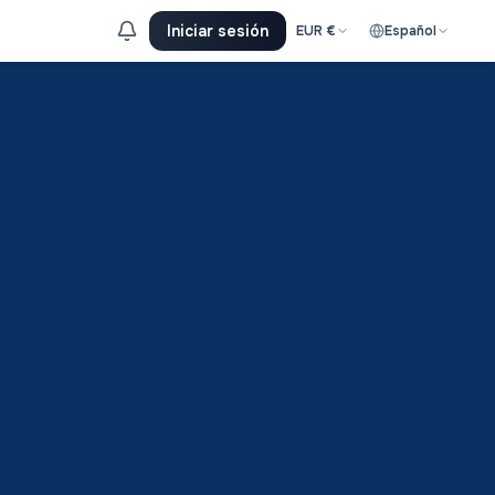
Iniciar sesión
EUR
€
Español