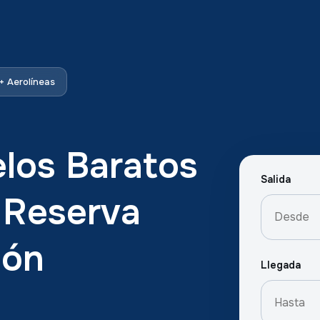
 Aerolíneas
los Baratos
Salida
y Reserva
ión
Llegada