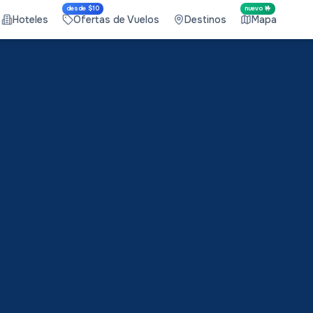
desde $10
nuevo 🤟
Hoteles
Ofertas de Vuelos
Destinos
Mapa