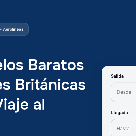
 Aerolíneas
los Baratos
Salida
es Británicas
iaje al
Llegada