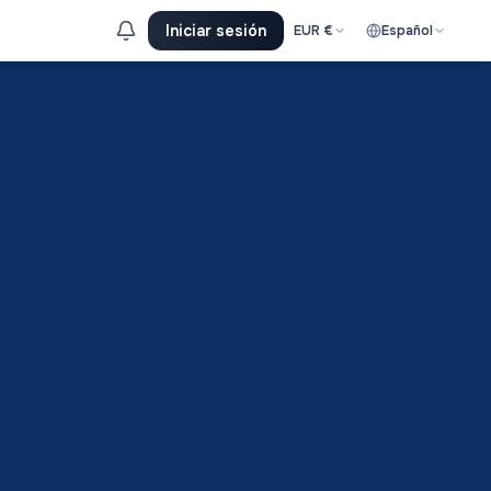
Iniciar sesión
EUR
€
Español