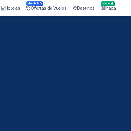
desde $10
nuevo 🤟
Hoteles
Ofertas de Vuelos
Destinos
Mapa